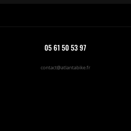
05 61 50 53 97
contact@atlantabike.fr
DONNE TON AVIS ;)