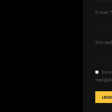
E-mail
Site we
Enre
navigat