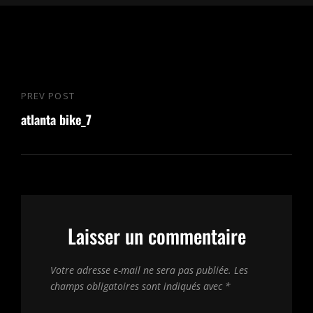
Navigation
PREV POST
Previous
de
atlanta bike_7
Post
l’article
Laisser un commentaire
Votre adresse e-mail ne sera pas publiée.
Les
champs obligatoires sont indiqués avec
*