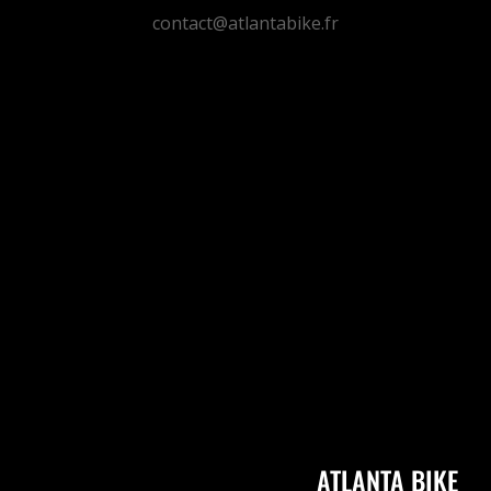
contact@atlantabike.fr
DONNE TON AVIS ;)
MERCI
ATLANTA BIKE