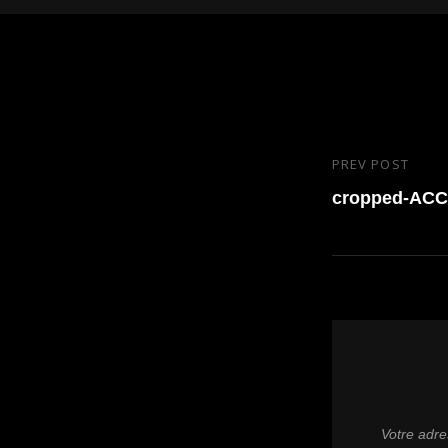
Navigatio
PREV POST
Previous
de
Post
cropped-ACC
l’article
Votre adre