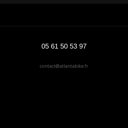
05 61 50 53 97
contact@atlantabike.fr
DONNE TON AVIS ;)