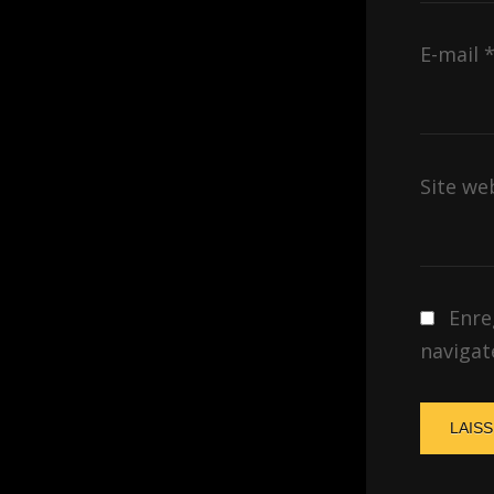
E-mail
Site we
Enre
navigat