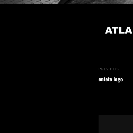
Navigation
PREV POST
Previous
de
entete logo
Post
l’article