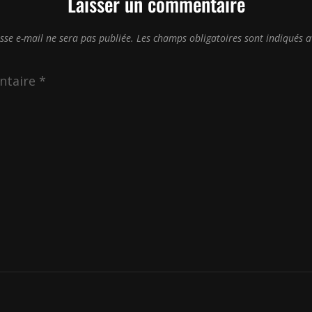
Laisser un commentaire
sse e-mail ne sera pas publiée.
Les champs obligatoires sont indiqués 
ntaire
*