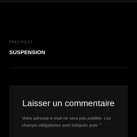
Navigation
PREV POST
Previous
de
Post
SUSPENSION
l’article
Laisser un commentaire
Votre adresse e-mail ne sera pas publiée.
Les
champs obligatoires sont indiqués avec
*