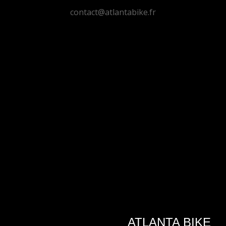
contact@atlantabike.fr
DONNE TON AVIS ;)
MERCI
ATLANTA BIKE