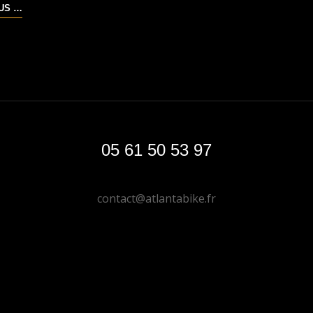
JÉRÔME
LUS …
MIRAL
05 61 50 53 97
contact@atlantabike.fr