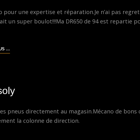
o pour une expertise et réparation.Je n’ai pas regre
 fait un super boulot!!!Ma DR650 de 94 est repartie 
NICOLAS
LUS …
MAILLARD
soly
er les pneus directement au magasin.Mécano de bons 
ement la colonne de direction.