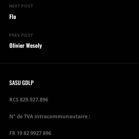
Navigation
NEXT POST
Next
de
Flo
Post
l’article
PREV POST
Previous
Olivier Wesoly
Post
SASU GDLP
RCS 829.927.896
N° de TVA intracommunautaire :
FR 19 82 9927 896