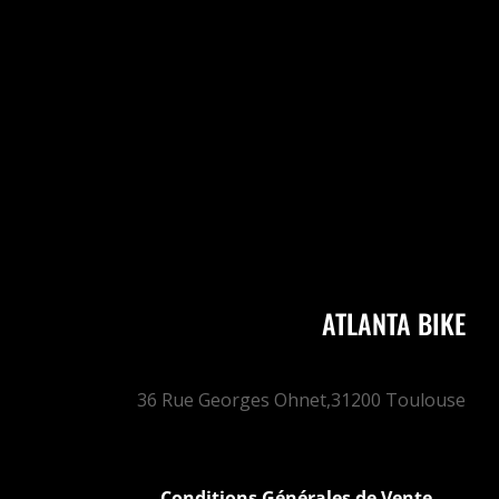
DONNE TON AVIS ;)
MERCI
ATLANTA BIKE
36 Rue Georges Ohnet,
31200 Toulouse
Conditions Générales de Vente