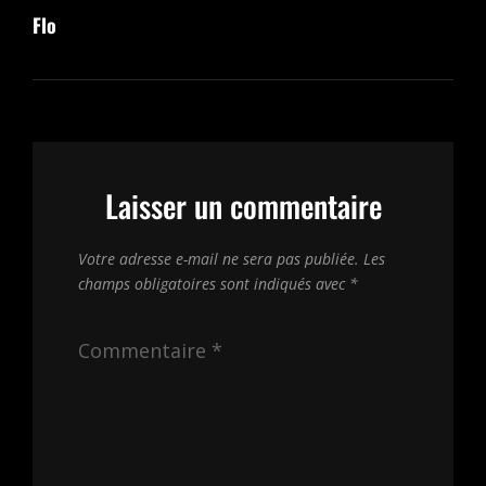
de
Flo
Post
l’article
Laisser un commentaire
Votre adresse e-mail ne sera pas publiée.
Les
champs obligatoires sont indiqués avec
*
Commentaire
*